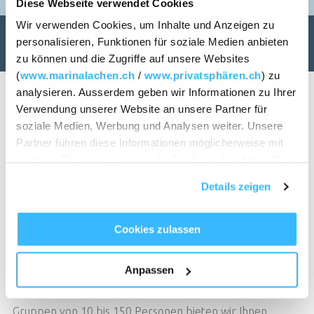
Diese Webseite verwendet Cookies
Wir verwenden Cookies, um Inhalte und Anzeigen zu
personalisieren, Funktionen für soziale Medien anbieten
VERFÜGBARKEIT PRÜFEN
zu können und die Zugriffe auf unsere Websites
(
www.marinalachen.ch
/
www.privatsphären.ch
) zu
analysieren. Ausserdem geben wir Informationen zu Ihrer
Verwendung unserer Website an unsere Partner für
soziale Medien, Werbung und Analysen weiter. Unsere
Marina Catering
Partner führen diese Informationen möglicherweise mit
TISCH RESERVIEREN
weiteren Daten zusammen, die Sie ihnen bereitgestellt
haben oder die sie im Rahmen Ihrer Nutzung der Dienste
Immer da, wo Sie und Ihre Gäste
Details zeigen
gesammelt haben.
etwas zu feiern haben.
Cookies zulassen
Das Marina Catering bringt kulinarisch hochstehende
TISCH RESERVIEREN
Anpassen
Vielfalt zu Ihnen nach Hause und überall dorthin, wo Sie
und Ihre Gäste etwas Besonderes zu feiern haben. Für
Gruppen von 10 bis 150 Personen bieten wir Ihnen