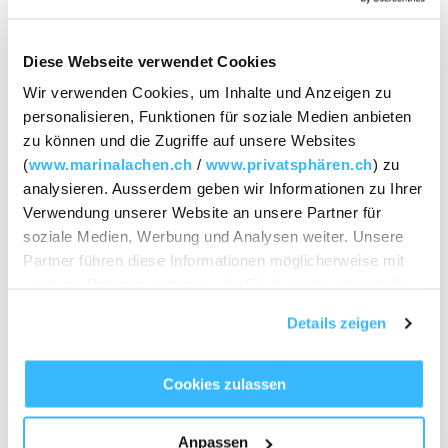
Diese Webseite verwendet Cookies
Wir verwenden Cookies, um Inhalte und Anzeigen zu
Nachhaltigkeit
TISCH RESERVIEREN
personalisieren, Funktionen für soziale Medien anbieten
zu können und die Zugriffe auf unsere Websites
(
www.marinalachen.ch
/
www.privatsphären.ch
) zu
Wirken Sie mit! Gemeinsam für
analysieren. Ausserdem geben wir Informationen zu Ihrer
Verwendung unserer Website an unsere Partner für
Klimaschutz & Nachhaltigkeit.
soziale Medien, Werbung und Analysen weiter. Unsere
TISCH RESERVIEREN
Partner führen diese Informationen möglicherweise mit
weiteren Daten zusammen, die Sie ihnen bereitgestellt
myclimate «Cause We Care»
haben oder die sie im Rahmen Ihrer Nutzung der Dienste
Details zeigen
gesammelt haben.
Ein bewusster Umgang mit unseren Ressourcen liegt uns
am Herzen. Im Rahmen der Initiative
Cookies zulassen
können Sie uns mit einem
myclimate «Cause We Care»
freiwilligen Beitrag begleiten und gemeinsam mit uns
Anpassen