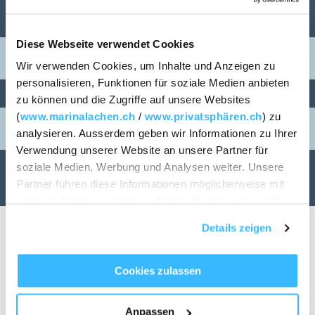
ANREISE / ABREISE
Diese Webseite verwendet Cookies
Wir verwenden Cookies, um Inhalte und Anzeigen zu
personalisieren, Funktionen für soziale Medien anbieten
PERSONEN
ZIMMER
zu können und die Zugriffe auf unsere Websites
(
www.marinalachen.ch
/
www.privatsphären.ch
) zu
1
analysieren. Ausserdem geben wir Informationen zu Ihrer
Verwendung unserer Website an unsere Partner für
soziale Medien, Werbung und Analysen weiter. Unsere
VERFÜGBARKEIT PRÜFEN
Partner führen diese Informationen möglicherweise mit
weiteren Daten zusammen, die Sie ihnen bereitgestellt
haben oder die sie im Rahmen Ihrer Nutzung der Dienste
Details zeigen
gesammelt haben.
Cookies zulassen
Auto und öffentlicher
TISCH RESERVIEREN
Anpassen