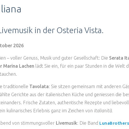
TISCH RESERVIEREN
TISCH RESERVIE
aliana
Livemusik in der Osteria Vista.
ktober 2026
lien – voller Genuss, Musik und guter Gesellschaft: Die
Serata It
er Marina Lachen
lädt Sie ein, für ein paar Stunden in die Welt d
tauchen.
e traditionelle
Tavolata
: Sie sitzen gemeinsam mit anderen Gä
wählte Gerichte aus der italienischen Küche und geniessen die b
inanders. Frische Zutaten, authentische Rezepte und liebevoll
ein kulinarisches Erlebnis ganz im Zeichen von
Italianità
.
 Abend von stimmungsvoller
Livemusik
: Die Band
LunaBrother