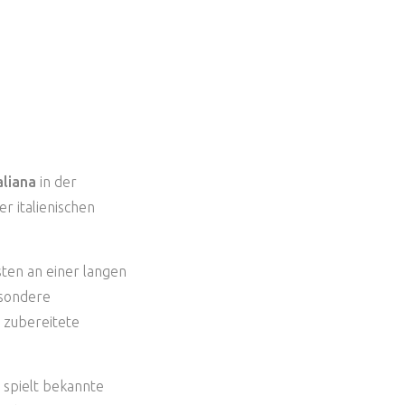
REN
aliana
in der
er italienischen
sten an einer langen
esondere
 zubereitete
spielt bekannte
s