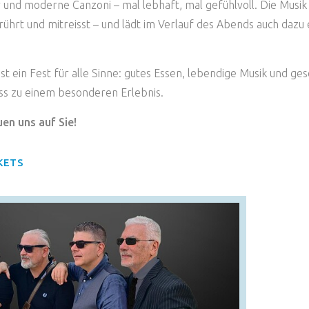
er und moderne Canzoni – mal lebhaft, mal gefühlvoll. Die Musik 
ührt und mitreisst – und lädt im Verlauf des Abends auch dazu 
ist ein Fest für alle Sinne: gutes Essen, lebendige Musik und g
ss zu einem besonderen Erlebnis.
uen uns auf Sie!
KETS