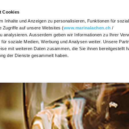
Kontakt
t Cookies
 Inhalte und Anzeigen zu personalisieren, Funktionen für sozia
N
ESSEN & TRINKEN
TAGEN
FESTEN & 
 Zugriffe auf unsere Websites (
www.marinalachen.ch
/
zu analysieren. Ausserdem geben wir Informationen zu Ihrer Ve
SHOW / HIDE
SHOW / HIDE
SHOW / HIDE
 für soziale Medien, Werbung und Analysen weiter. Unsere Partn
The Steakhouse
Seminaranfrage
Anlassa
SUBNAVIGATION
SUBNAVIGATION
SUBNAVIGATION
ise mit weiteren Daten zusammen, die Sie ihnen bereitgestellt h
ung der Dienste gesammelt haben.
nd
Osteria Vista
Räumlichkeiten
Heirate
Zürichs
Lago Lounge
Preise und
kages
Tagespauschalen
Banket
Mittagsmenü
Kulinarische
Kulinari
Take-Out
ycling
Vielfalt
Caterin
Gruppenangebote
Aktivitäten
Weihnac
OX Asian Cuisine
Jahrese
PrivatSphären