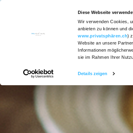
Diese Webseite verwende
Wir verwenden Cookies, um
SCHLAFE
anbieten zu können und die
www.privatsphären.ch
) 
Website an unsere Partner
Services
Informationen möglicherwe
sie im Rahmen Ihrer Nutz
Zimmer u
Suiten
Details zeigen
Hotel-Pac
SapoCycle
Seifen Rec