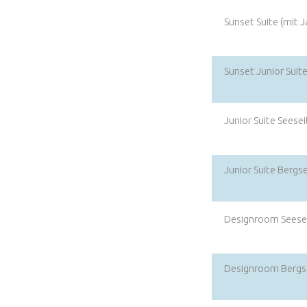
Sunset Suite (mit J
Sunset Junior Suite
Junior Suite Seesei
Junior Suite Bergs
Designroom Seese
Designroom Bergs