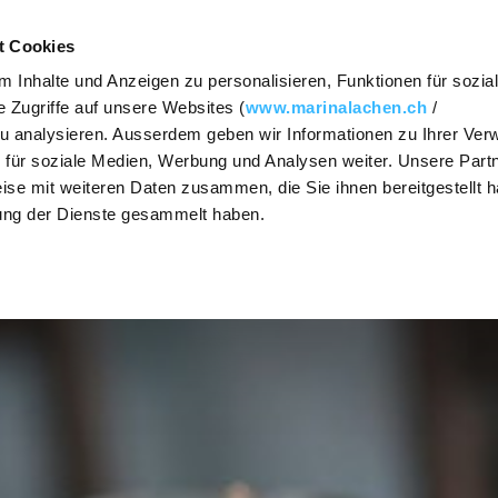
Kontakt
t Cookies
 Inhalte und Anzeigen zu personalisieren, Funktionen für sozia
N
ESSEN & TRINKEN
TAGEN
FESTEN & 
 Zugriffe auf unsere Websites (
www.marinalachen.ch
/
zu analysieren. Ausserdem geben wir Informationen zu Ihrer Ve
SHOW / HIDE
SHOW / HIDE
SHOW / HIDE
 für soziale Medien, Werbung und Analysen weiter. Unsere Partn
The Steakhouse
Seminaranfrage
Anlassa
SUBNAVIGATION
SUBNAVIGATION
SUBNAVIGATION
ise mit weiteren Daten zusammen, die Sie ihnen bereitgestellt h
ung der Dienste gesammelt haben.
nd
Osteria Vista
Räumlichkeiten
Heirate
Zürichs
Lago Lounge
Preise und
kages
Tagespauschalen
Banket
Mittagsmenü
Kulinarische
Kulinari
Take-Out
ycling
Vielfalt
Caterin
Gruppenangebote
Aktivitäten
Weihnac
OX Asian Cuisine
Jahrese
PrivatSphären