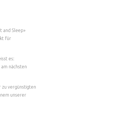
t and Sleep»
kt für
sst es:
d am nächsten
 zu vergünstigten
einem unserer