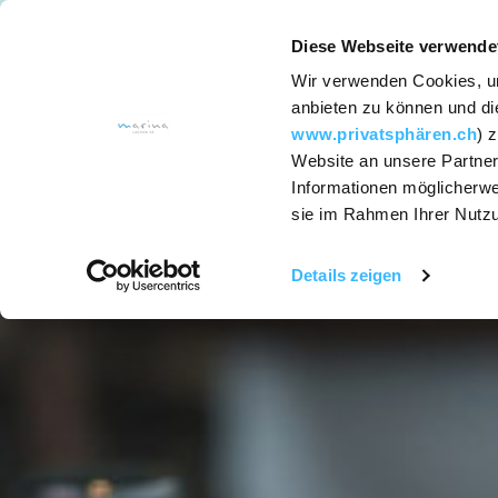
Diese Webseite verwende
Wir verwenden Cookies, um
SCHLAFE
anbieten zu können und die
www.privatsphären.ch
) 
Website an unsere Partner
Services
Informationen möglicherwe
sie im Rahmen Ihrer Nutz
Zimmer u
Suiten
Details zeigen
Hotel-Pac
SapoCycle
Seifen Rec