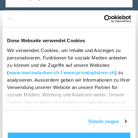
Diese Webseite verwendet Cookies
Nos quatre salles de
RÉSERVER UNE TABLE
Wir verwenden Cookies, um Inhalte und Anzeigen zu
personalisieren, Funktionen für soziale Medien anbieten
séminaire
zu können und die Zugriffe auf unsere Websites
(
www.marinalachen.ch
/
www.privatsphären.ch
) zu
analysieren. Ausserdem geben wir Informationen zu Ihrer
Verwendung unserer Website an unsere Partner für
DEMANDE DE SÉMINAIRES
RÉSERVER UNE TABLE
soziale Medien, Werbung und Analysen weiter. Unsere
Partner führen diese Informationen möglicherweise mit
Des locaux baignés de lumière,
weiteren Daten zusammen, die Sie ihnen bereitgestellt
haben oder die sie im Rahmen Ihrer Nutzung der Dienste
une vue dégagée et beaucoup
Details zeigen
gesammelt haben.
d'élégance.