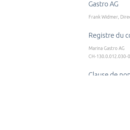
Gastro AG
Frank Widmer, Dire
Registre du 
Marina Gastro AG
CH-130.0.012.030-
Clause de non
L’auteur n’assume auc
fiabilité et l’exhau
l’auteur pour des do
non-utilisation des 
est exclu. Toutes l
modifier, de complé