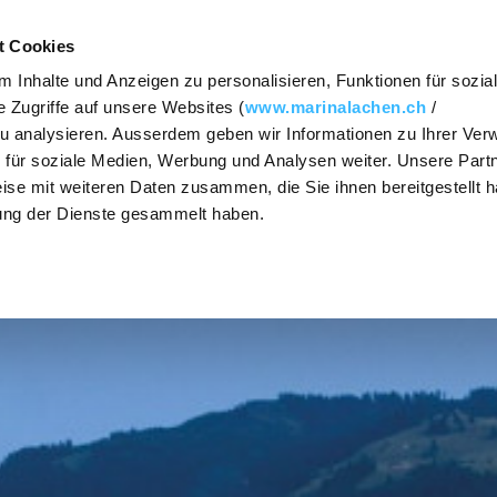
Contact
Bons-cadeau
Bul
t Cookies
 Inhalte und Anzeigen zu personalisieren, Funktionen für sozia
SÉMINAIRES &
ORGANISER DES
 Zugriffe auf unsere Websites (
www.marinalachen.ch
/
RÉUNIONS
FÊTES
zu analysieren. Ausserdem geben wir Informationen zu Ihrer Ve
 für soziale Medien, Werbung und Analysen weiter. Unsere Partn
W / HIDE
SHOW / HIDE
SHOW 
ise mit weiteren Daten zusammen, die Sie ihnen bereitgestellt h
Demande de
Demande
BNAVIGATION
SUBNAVIGATION
SUBNA
ung der Dienste gesammelt haben.
séminaires
d'événement
Salles de
Se marier sur les
séminaire
bords du lac de
Zurich
Prix et forfaits
journaliers
Salles de
banquet
Diversité
culinaire
L'offre culinaire
Activités
Marina Catering