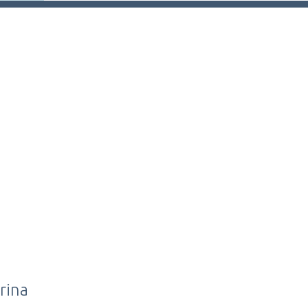
BLE
rina