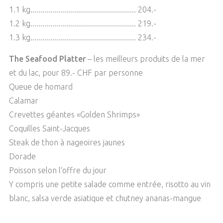
1.1 kg..................................................... 204.-
1.2 kg..................................................... 219.-
1.3 kg..................................................... 234.-
The Seafood Platter
– les meilleurs produits de la mer
et du lac, pour 89.- CHF par personne
Queue de homard
Calamar
Crevettes géantes «Golden Shrimps»
Coquilles Saint-Jacques
Steak de thon à nageoires jaunes
Dorade
Poisson selon l‘offre du jour
Y compris une petite salade comme entrée, risotto au vin
blanc, salsa verde asiatique et chutney ananas-mangue
Create Your Own Platter