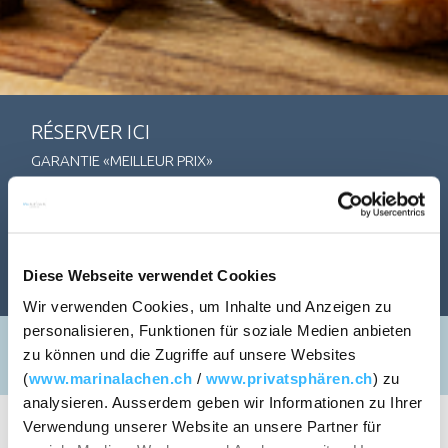
RÉSERVER ICI
GARANTIE «MEILLEUR PRIX»
HÉBERGEMENT
RESTAURATION
Diese Webseite verwendet Cookies
Wir verwenden Cookies, um Inhalte und Anzeigen zu
personalisieren, Funktionen für soziale Medien anbieten
ARRIVÉE / DÉPART
zu können und die Zugriffe auf unsere Websites
(
www.marinalachen.ch
/
www.privatsphären.ch
) zu
analysieren. Ausserdem geben wir Informationen zu Ihrer
RÉSERVER UNE TABLE
Verwendung unserer Website an unsere Partner für
PERSONNES
CHAMBRES